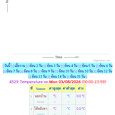
----------- Time ----------->>
Highcharts.com
วันนี้
เมื่อวาน
ย้อน 2 วัน
ย้อน 3 วัน
ย้อน 4 วัน
ย้อน 5 วัน
ย้อน 6 วัน
[
] [
] [
] [
] [
] [
] [
ย้อน 7 วัน
ย้อน 8 วัน
ย้อน 9 วัน
ย้อน 10 วัน
ย้อน 10 วัน
ย้อน 12 วัน
] [
] [
] [
] [
] [
] [
ย้อน 13 วัน
ย้อน 14 วัน
ย้อน 15 วัน
] [
] [
] [
]
4529 Temperature on
Mon 03/08/2026
(00:00-23:59)
ที่
ค่าสูงสุด
ค่าต่ำสุด
ต่าง
Sensor
นอกบ้าน
°C
°C
0.0 °C
1
temp1
()
()
ใต้หลังคา
°C
°C
0.0 °C
2
temp2
()
()