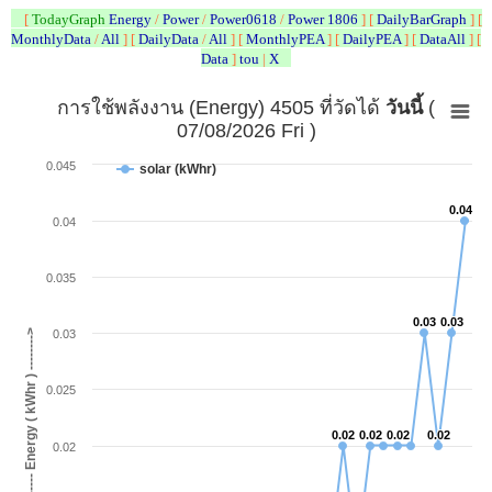
[
TodayGraph
Energy
/
Power
/
Power0618
/
Power 1806
]
[
DailyBarGraph
] [
MonthlyData
/
All
] [
DailyData
/
All
] [
MonthlyPEA
] [
DailyPEA
] [
DataAll
] [
Data
]
tou
|
X
วันนี้
การใช้พลังงาน (Energy) 4505 ที่วัดได้
(
07/08/2026 Fri )
0.045
solar (kWhr)
0.04
0.04
0.04
0.035
0.03
0.03
0.03
0.03
-------- Energy ( kWhr ) -------->
0.03
0.025
0.02
0.02
0.02
0.02
0.02
0.02
0.02
0.02
0.02