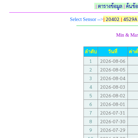
|
ตารางข้อมูล
|
ค้นข้
|
20402
|
4529A
Select Sensor -->
Min & Max 
ลำดับ
วันที่
ค่าต
1
2026-08-06
2
2026-08-05
3
2026-08-04
4
2026-08-03
5
2026-08-02
6
2026-08-01
7
2026-07-31
8
2026-07-30
9
2026-07-29