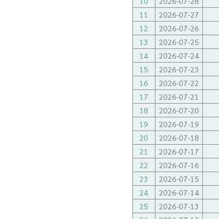
10
2026-07-28
11
2026-07-27
12
2026-07-26
13
2026-07-25
14
2026-07-24
15
2026-07-23
16
2026-07-22
17
2026-07-21
18
2026-07-20
19
2026-07-19
20
2026-07-18
21
2026-07-17
22
2026-07-16
23
2026-07-15
24
2026-07-14
25
2026-07-13