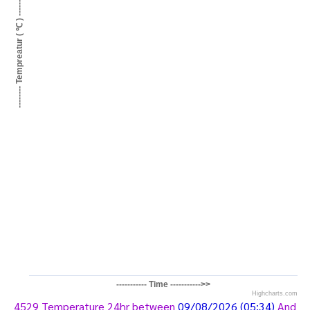
-------- Tempreatur ( ℃ ) -------->
----------- Time ----------->>
Highcharts.com
4529 Temperature 24hr between
09/08/2026 (05:34)
And