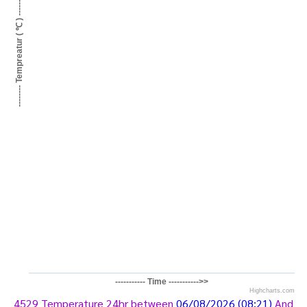
-------- Tempreatur ( ℃ ) -------->
----------- Time ----------->>
Highcharts.com
4529 Temperature 24hr between
06/08/2026 (08:21)
And