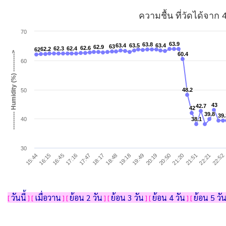
ความชื้น ที่วัดได้จาก 
70
63.9
63.9
63.8
63.8
63.4
63.4
63.5
63.5
63.4
63.4
63
63
62.9
62.9
62.6
62.6
62.3
62.3
62.4
62.4
62.2
62.2
62
62
--------- Humidity (%) --------->
60.4
60.4
60
48.2
48.2
50
43
43
42.7
42.7
42
42
39.8
39.8
39.
39.
40
38.1
38.1
30
16:15
18:48
21:20
17:47
20:19
22:52
16:45
19:18
21:51
15:44
18:17
20:50
17:16
19:49
22:21
วันนี้
เมื่อวาน
ย้อน 2 วัน
ย้อน 3 วัน
ย้อน 4 วัน
ย้อน 5 วั
[
] [
] [
] [
] [
] [