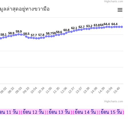
Highcharts.com
อมูลล่าสุดอยู่ทางขวามือ
64.4
64.4
64.4
64.4
64
64
63.8
63.8
63.2
63.2
62.7
62.7
62.1
62.1
60.8
60.8
59.9
59.9
59.6
59.6
58.9
58.9
59
59
58.7
58.7
58.5
58.5
58.1
58.1
57.8
57.8
57.7
57.7
7
7
08:32
11:05
13:38
10:04
12:37
15:09
09:03
11:35
14:08
08:02
10:34
13:07
15:40
09:33
12:06
14:39
Highcharts.com
้อน 11 วัน
ย้อน 12 วัน
ย้อน 13 วัน
ย้อน 14 วัน
ย้อน 15 วัน
] [
] [
] [
] [
]