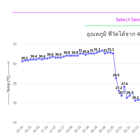
Select Sens
อุณหภูมิ ที่วัดได้จาก 
32
31.1
31.1
31.1
31.1
31
31
31
31
31
31
30.9
30.9
30.8
30.8
30.8
30.8
30.6
30.6
30.6
30.6
30.4
30.4
30.4
30.4
30.2
30.2
--------- Temp (℃) --------->
30
28.5
28.5
28
27.6
27.6
27.2
27.2
26.7
26.7
26.7
26.7
26.2
26.2
26
24
16:15
18:48
21:20
17:47
20:19
22:52
16:45
19:18
21:51
15:44
18:17
20:50
17:16
19:49
22:21