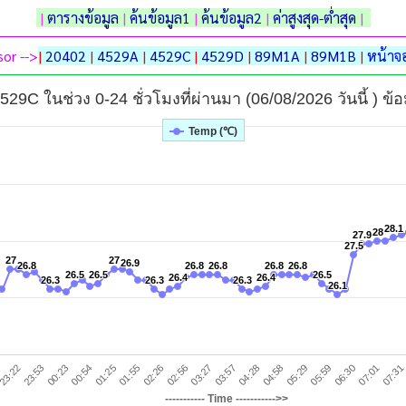
|
ตารางข้อมูล
|
ค้นข้อมูล1
|
ค้นข้อมูล2
|
ค่าสูงสุด-ต่ำสุด
|
or -->
|
20402
|
4529A
|
4529C
|
4529D
|
89M1A
|
89M1B
|
หน้าจอ
4529C ในช่วง 0-24 ชั่วโมงที่ผ่านมา (06/08/2026 วันนี้ ) ข้
Temp (℃)
28.1
28.1
28
28
27.9
27.9
27.5
27.5
27
27
27
27
26.9
26.9
26.8
26.8
26.8
26.8
26.8
26.8
26.8
26.8
26.8
26.8
26.5
26.5
26.5
26.5
26.5
26.5
26.4
26.4
26.4
26.4
26.3
26.3
26.3
26.3
26.3
26.3
26.1
26.1
05:59
23:53
02:26
04:58
07:31
01:25
03:57
06:30
00:23
02:56
05:29
23:22
01:55
04:28
07:01
00:54
03:27
----------- Time ----------->>