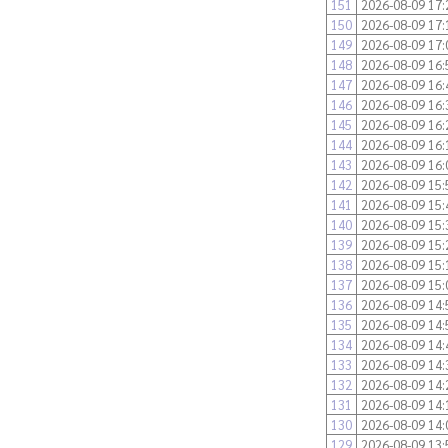
151
2026-08-09 17
150
2026-08-09 17
149
2026-08-09 17
148
2026-08-09 16
147
2026-08-09 16
146
2026-08-09 16
145
2026-08-09 16
144
2026-08-09 16
143
2026-08-09 16
142
2026-08-09 15
141
2026-08-09 15
140
2026-08-09 15
139
2026-08-09 15
138
2026-08-09 15
137
2026-08-09 15
136
2026-08-09 14
135
2026-08-09 14
134
2026-08-09 14
133
2026-08-09 14
132
2026-08-09 14
131
2026-08-09 14
130
2026-08-09 14
129
2026-08-09 13