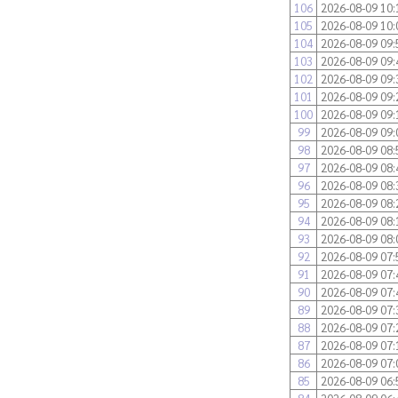
106
2026-08-09 10
105
2026-08-09 10
104
2026-08-09 09
103
2026-08-09 09
102
2026-08-09 09
101
2026-08-09 09
100
2026-08-09 09
99
2026-08-09 09
98
2026-08-09 08
97
2026-08-09 08
96
2026-08-09 08
95
2026-08-09 08
94
2026-08-09 08
93
2026-08-09 08
92
2026-08-09 07
91
2026-08-09 07
90
2026-08-09 07
89
2026-08-09 07
88
2026-08-09 07
87
2026-08-09 07
86
2026-08-09 07
85
2026-08-09 06