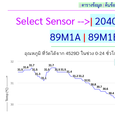
|
ตารางข้อมูล
|
ค้นข้
Select Sensor -->
|
204
89M1A
|
89M1
อุณหภูมิ ที่วัดได้จาก 4529D ในช่วง 0-24 ชั่วโม
32
31.7
31.7
31.7
31.7
31.6
31.6
31.5
31.5
31.5
31.5
31.5
31.5
31.5
31.5
31.5
31.5
31.4
31.4
31.3
31.3
31.2
31.2
31.2
31.2
--------- Temp (℃) --------->
31.1
31.1
31
31
31
31
31
30.8
30.8
30.7
30.7
30.6
30.6
30.4
30.4
30